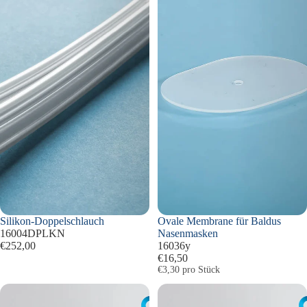
Silikon-Doppelschlauch
Ovale Membrane für Baldus
16004DPLKN
Nasenmasken
€252,00
16036y
€16,50
Grundpreis
€3,30 pro Stück
Vakuumschlauch-
Slider
Aufhänger
am