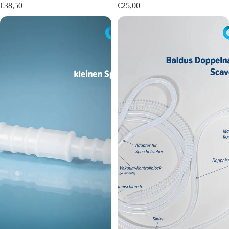
€38,50
€25,00
Adapter
Doppelnasenmasken-
für
Scavengersystem
kleinen
Speichelzieher