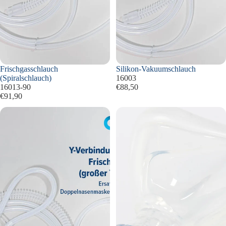
Frischgasschlauch
Silikon-Vakuumschlauch
(Spiralschlauch)
16003
16013-90
€88,50
€91,90
Y-
O2-
Verbindungsstück
Notfallbeatmungsmaske
auf
Frischgasschlauch
/
großer
Y-
Konnektor