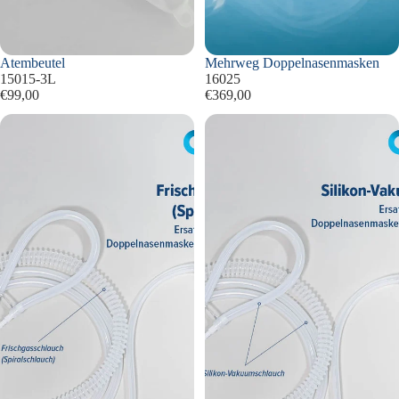
Atembeutel
Mehrweg Doppelnasenmasken
15015-3L
16025
€99,00
€369,00
Frischgasschlauch
Silikon-
(Spiralschlauch)
Vakuumschlauch