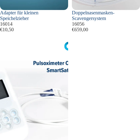
Adapter für kleinen
Doppelnasenmasken-
Speichelzieher
Scavengersystem
16014
16056
€10,50
€659,00
Pulsoximeter
OxyTrue
A
mit
Alarm
und
neuer
SMARTsat-
Technologie