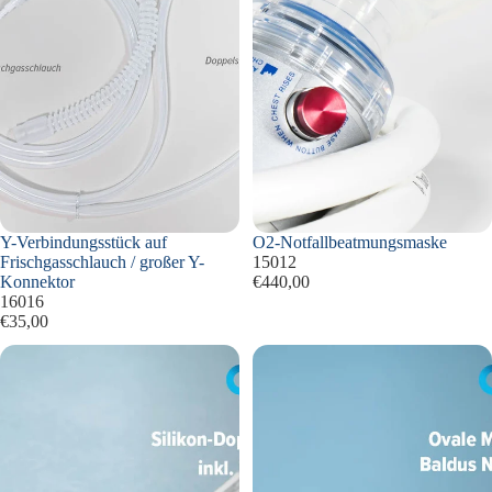
Y-Verbindungsstück auf
O2-Notfallbeatmungsmaske
Frischgasschlauch / großer Y-
15012
Konnektor
€440,00
16016
€35,00
Silikon-
Ovale
Doppelschlauch
Membrane
für
Baldus
Nasenmasken