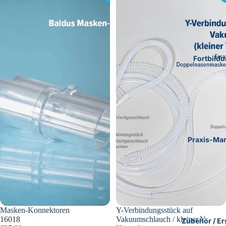
auf
Vakuumschlauch
/
kleiner
Y-
Konnektor
Fortbild
Praxis-Mar
Masken-Konnektoren
Y-Verbindungsstück auf
16018
Vakuumschlauch / kleiner Y-
Zubehör / Er